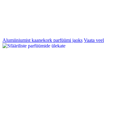
Alumiiniumist kaanekork parfüümi jaoks
Vaata veel