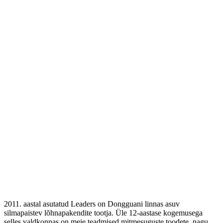
2011. aastal asutatud Leaders on Dongguani linnas asuv
silmapaistev lõhnapakendite tootja. Üle 12-aastase kogemusega
selles valdkonnas on meie teadmised mitmesuguste toodete, nagu