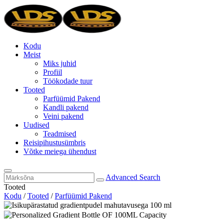
Kodu
Meist
Miks juhid
Profiil
Töökodade tuur
Tooted
Parfüümid Pakend
Kandli pakend
Veini pakend
Uudised
Teadmised
Reisipihustusümbris
Võtke meiega ühendust
Advanced Search
Tooted
Kodu
/
Tooted
/
Parfüümid Pakend