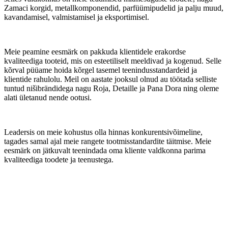
Zamaci korgid, metallkomponendid, parfüümipudelid ja palju muud,
kavandamisel, valmistamisel ja eksportimisel.
Meie peamine eesmärk on pakkuda klientidele erakordse
kvaliteediga tooteid, mis on esteetiliselt meeldivad ja kogenud. Selle
kõrval püüame hoida kõrgel tasemel teenindusstandardeid ja
klientide rahulolu. Meil on aastate jooksul olnud au töötada selliste
tuntud nišibrändidega nagu Roja, Detaille ja Pana Dora ning oleme
alati ületanud nende ootusi.
Leadersis on meie kohustus olla hinnas konkurentsivõimeline,
tagades samal ajal meie rangete tootmisstandardite täitmise. Meie
eesmärk on jätkuvalt teenindada oma kliente valdkonna parima
kvaliteediga toodete ja teenustega.