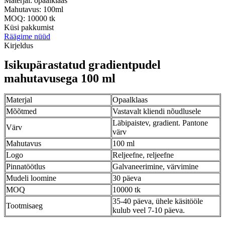
Materjal: opaalklaas
Mahutavus: 100ml
MOQ: 10000 tk
Küsi pakkumist
Räägime nüüd
Kirjeldus
Isikupärastatud gradientpudel
mahutavusega 100 ml
Materjal
Opaalklaas
Mõõtmed
Vastavalt kliendi nõudlusele
Läbipaistev, gradient. Pantone
Värv
värv
Mahutavus
100 ml
Logo
Reljeefne, reljeefne
Pinnatöötlus
Galvaneerimine, värvimine
Mudeli loomine
30 päeva
MOQ
10000 tk
35-40 päeva, ühele käsitööle
Tootmisaeg
kulub veel 7-10 päeva.