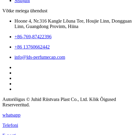
Sisujuht
Võtke meiega ühendust
Hoone 4, Nr.316 Kangle Lõuna Tee, Houjie Linn, Dongguan
Linn, Guangdong Provints, Hiina
+86-769-87422396
+86 13760662442
info@lds-perfumecap.com
Autoriõigus © Juhid Riistvara Plast Co., Ltd. Kõik Õigused
Reserveeritud.
whatsapp
Telefoni