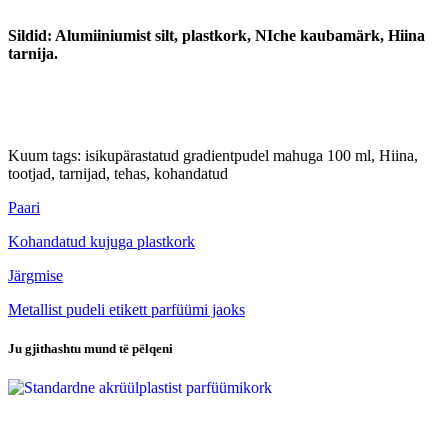
Sildid: Alumiiniumist silt, plastkork, NIche kaubamärk, Hiina
tarnija.
Kuum tags: isikupärastatud gradientpudel mahuga 100 ml, Hiina,
tootjad, tarnijad, tehas, kohandatud
Paari
Kohandatud kujuga plastkork
Järgmise
Metallist pudeli etikett parfüümi jaoks
Ju gjithashtu mund të pëlqeni