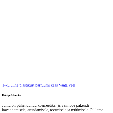
T-kujuline plastikust parfüümi kaas
Vaata veel
Küsi pakkumist
Juhid on pühendunud kosmeetika- ja vaimude pakendi
kavandamisele, arendamisele, tootmisele ja müümisele. Püüame