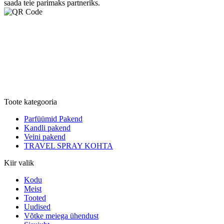
saada teie parimaks partneriks.
Toote kategooria
Parfüümid Pakend
Kandli pakend
Veini pakend
TRAVEL SPRAY KOHTA
Kiir valik
Kodu
Meist
Tooted
Uudised
Võtke meiega ühendust