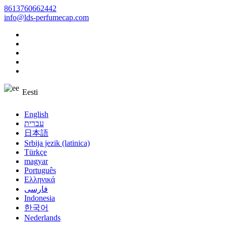
8613760662442
info@lds-perfumecap.com
Eesti
English
עברית
日本語
Srbija jezik (latinica)
Türkçe
magyar
Português
Ελληνικά
فارسی
Indonesia
한국어
Nederlands